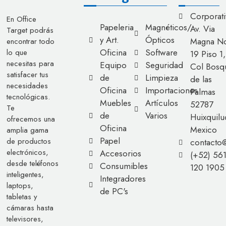
Corporati
En Office
Papeleria
Magnéticos/
Av. Via
Target podrás
y Art.
Ópticos
Magna No
encontrar todo
Oficina
Software
lo que
19 Piso 1,
necesitas para
Equipo
Seguridad
Col Bosq
satisfacer tus
de
Limpieza
de las
necesidades
Oficina
Importaciones
Palmas
tecnológicas.
Muebles
Artículos
52787
Te
de
Varios
Huixquilu
ofrecemos una
Oficina
Mexico
amplia gama
Papel
de productos
contacto
electrónicos,
Accesorios
(+52) 56
desde teléfonos
Consumibles
120 1905
inteligentes,
Integradores
laptops,
de PC's
tabletas y
cámaras hasta
televisores,