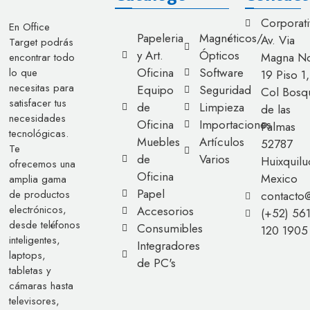
Corporati
En Office
Papeleria
Magnéticos/
Av. Via
Target podrás
y Art.
Ópticos
Magna No
encontrar todo
Oficina
Software
lo que
19 Piso 1,
necesitas para
Equipo
Seguridad
Col Bosq
satisfacer tus
de
Limpieza
de las
necesidades
Oficina
Importaciones
Palmas
tecnológicas.
Muebles
Artículos
52787
Te
de
Varios
Huixquilu
ofrecemos una
Oficina
Mexico
amplia gama
Papel
de productos
contacto
electrónicos,
Accesorios
(+52) 56
desde teléfonos
Consumibles
120 1905
inteligentes,
Integradores
laptops,
de PC's
tabletas y
cámaras hasta
televisores,