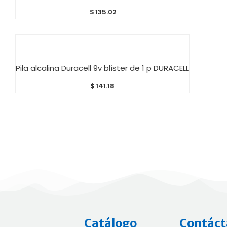
$
135.02
AÑADIR AL CARRITO
Pila alcalina Duracell 9v blíster de 1 p DURACELL
$
141.18
Catálogo
Contáct