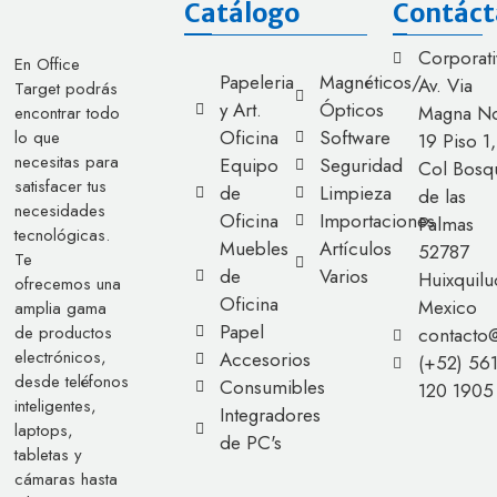
Catálogo
Contáct
Corporati
En Office
Papeleria
Magnéticos/
Av. Via
Target podrás
y Art.
Ópticos
Magna No
encontrar todo
Oficina
Software
lo que
19 Piso 1,
necesitas para
Equipo
Seguridad
Col Bosq
satisfacer tus
de
Limpieza
de las
necesidades
Oficina
Importaciones
Palmas
tecnológicas.
Muebles
Artículos
52787
Te
de
Varios
Huixquilu
ofrecemos una
Oficina
Mexico
amplia gama
Papel
de productos
contacto
electrónicos,
Accesorios
(+52) 56
desde teléfonos
Consumibles
120 1905
inteligentes,
Integradores
laptops,
de PC's
tabletas y
cámaras hasta