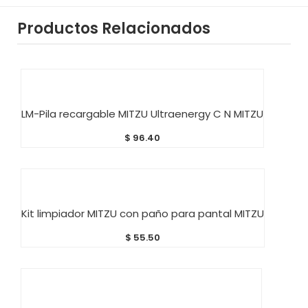
Productos Relacionados
AÑADIR AL CARRITO
LM-Pila recargable MITZU Ultraenergy C N MITZU
$
96.40
AÑADIR AL CARRITO
Kit limpiador MITZU con paño para pantal MITZU
$
55.50
AÑADIR AL CARRITO