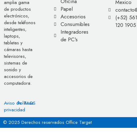
Oficina
Mexico
amplia gama
Papel
de productos
contacto
electrónicos,
Accesorios
(+52) 56
desde teléfonos
Consumibles
120 1905
inteligentes,
Integradores
laptops,
de PC's
tabletas y
cámaras hasta
televisores,
sistemas de
sonido y
accesorios de
computadora.
Aviso de
Políticas
FAQS
privacidad
© 2025 Derechos reservados Office Target