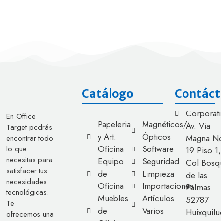
Catálogo
Contáct
Corporati
En Office
Papeleria
Magnéticos/
Av. Via
Target podrás
y Art.
Ópticos
Magna No
encontrar todo
Oficina
Software
lo que
19 Piso 1,
necesitas para
Equipo
Seguridad
Col Bosq
satisfacer tus
de
Limpieza
de las
necesidades
Oficina
Importaciones
Palmas
tecnológicas.
Muebles
Artículos
52787
Te
de
Varios
Huixquilu
ofrecemos una