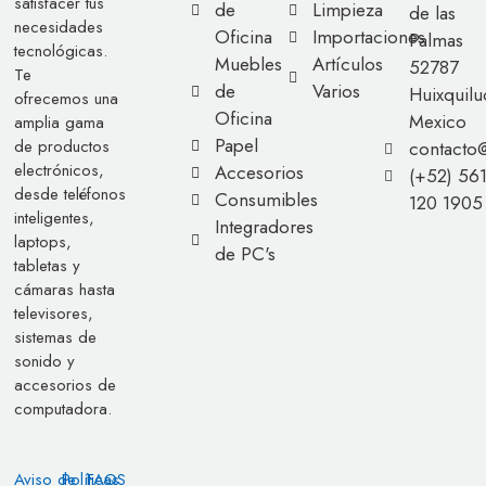
satisfacer tus
de
Limpieza
de las
necesidades
Oficina
Importaciones
Palmas
tecnológicas.
Muebles
Artículos
52787
Te
de
Varios
Huixquilu
ofrecemos una
Oficina
Mexico
amplia gama
Papel
de productos
contacto
electrónicos,
Accesorios
(+52) 56
desde teléfonos
Consumibles
120 1905
inteligentes,
Integradores
laptops,
de PC's
tabletas y
cámaras hasta
televisores,
sistemas de
sonido y
accesorios de
computadora.
Aviso de
Políticas
FAQS