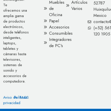
Muebles
Artículos
52787
Te
de
Varios
Huixquilu
ofrecemos una
Oficina
Mexico
amplia gama
Papel
contacto
de productos
Accesorios
electrónicos,
(+52) 56
desde teléfonos
Consumibles
120 1905
inteligentes,
Integradores
laptops,
de PC's
tabletas y
cámaras hasta
televisores,
sistemas de
sonido y
accesorios de
computadora.
Aviso de
Políticas
FAQS
privacidad