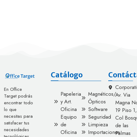
Catálogo
Contáct
Corporati
En Office
Papeleria
Magnéticos/
Av. Via
Target podrás
y Art.
Ópticos
Magna No
encontrar todo
Oficina
Software
lo que
19 Piso 1,
necesitas para
Equipo
Seguridad
Col Bosq
satisfacer tus
de
Limpieza
de las
necesidades
Oficina
Importaciones
Palmas
tecnológicas.