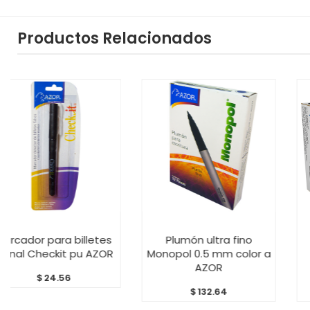
Productos Relacionados
ARRITO
AÑADIR AL CARRITO
AÑADIR AL C
 billetes
Plumón ultra fino
Marcador Ma
t pu AZOR
Monopol 0.5 mm color a
Didáctico pu
AZOR
AZO
6
$
132.64
$
150.