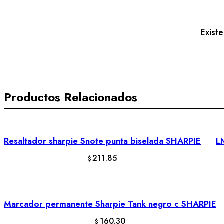
Pastel
c
AZOR
Exist
cantidad
Productos Relacionados
Resaltador sharpie Snote punta biselada SHARPIE
L
AÑADIR AL CARRITO
211.85
$
Marcador permanente Sharpie Tank negro c SHARPIE
AÑADIR AL CARRITO
160.30
$