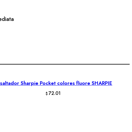
ediata
saltador Sharpie Pocket colores fluore SHARPIE
AÑADIR AL CARRITO
72.01
$