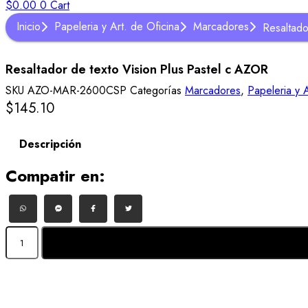
$
0.00
0
Cart
Inicio
Papeleria y Art. de Oficina
Marcadores
Resaltado
Resaltador de texto Vision Plus Pastel c AZOR
SKU
AZO-MAR-2600CSP
Categorías
Marcadores
,
Papeleria y A
$
145.10
Descripción
Compatir en:
Resaltador
de
texto
Vision
Plus