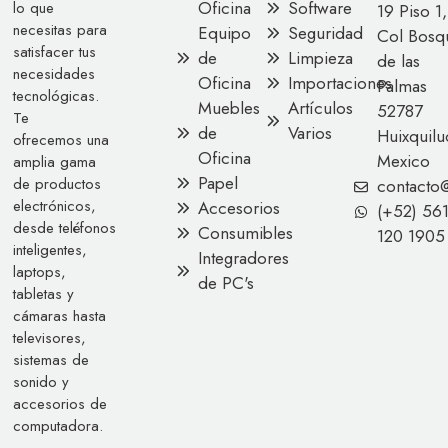
Oficina
Software
lo que
19 Piso 1,
necesitas para
Equipo
Seguridad
Col Bosq
satisfacer tus
de
Limpieza
de las
necesidades
Oficina
Importaciones
Palmas
tecnológicas.
Muebles
Artículos
52787
Te
de
Varios
Huixquilu
ofrecemos una
Oficina
Mexico
amplia gama
Papel
de productos
contacto
electrónicos,
Accesorios
(+52) 56
desde teléfonos
Consumibles
120 1905
inteligentes,
Integradores
laptops,
de PC's
tabletas y
cámaras hasta
televisores,
sistemas de
sonido y
accesorios de
computadora.