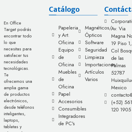
Catálogo
Contáct
Corporati
En Office
Papeleria
Magnéticos/
Av. Via
Target podrás
y Art.
Ópticos
Magna No
encontrar todo
Oficina
Software
lo que
19 Piso 1,
necesitas para
Equipo
Seguridad
Col Bosq
satisfacer tus
de
Limpieza
de las
necesidades
Oficina
Importaciones
Palmas
tecnológicas.
Muebles
Artículos
52787
Te
de
Varios
Huixquilu
ofrecemos una
Oficina
Mexico
amplia gama
Papel
de productos
contacto
electrónicos,
Accesorios
(+52) 56
desde teléfonos
Consumibles
120 1905
inteligentes,
Integradores
laptops,
de PC's
tabletas y