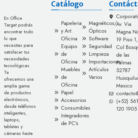
Catálogo
Contáct
Corporati
En Office
Papeleria
Magnéticos/
Av. Via
Target podrás
y Art.
Ópticos
Magna No
encontrar todo
Oficina
Software
lo que
19 Piso 1,
necesitas para
Equipo
Seguridad
Col Bosq
satisfacer tus
de
Limpieza
de las
necesidades
Oficina
Importaciones
Palmas
tecnológicas.
Muebles
Artículos
52787
Te
de
Varios
Huixquilu
ofrecemos una
Oficina
Mexico
amplia gama
Papel
de productos
contacto
electrónicos,
Accesorios
(+52) 56
desde teléfonos
Consumibles
120 1905
inteligentes,
Integradores
laptops,
de PC's
tabletas y
cámaras hasta