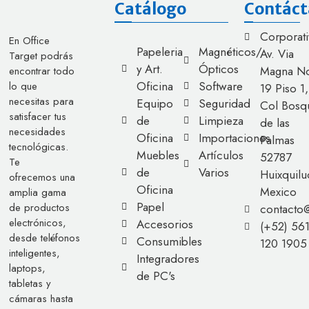
Catálogo
Contáct
Corporati
En Office
Papeleria
Magnéticos/
Av. Via
Target podrás
y Art.
Ópticos
Magna No
encontrar todo
Oficina
Software
lo que
19 Piso 1,
necesitas para
Equipo
Seguridad
Col Bosq
satisfacer tus
de
Limpieza
de las
necesidades
Oficina
Importaciones
Palmas
tecnológicas.
Muebles
Artículos
52787
Te
de
Varios
Huixquilu
ofrecemos una
Oficina
Mexico
amplia gama
Papel
de productos
contacto
electrónicos,
Accesorios
(+52) 56
desde teléfonos
Consumibles
120 1905
inteligentes,
Integradores
laptops,
de PC's
tabletas y
cámaras hasta