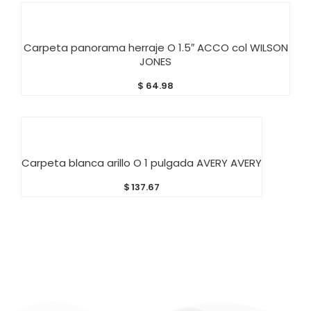
AÑADIR AL CARRITO
Carpeta panorama herraje O 1.5″ ACCO col WILSON
JONES
$
64.98
AÑADIR AL CARRITO
Carpeta blanca arillo O 1 pulgada AVERY AVERY
$
137.67