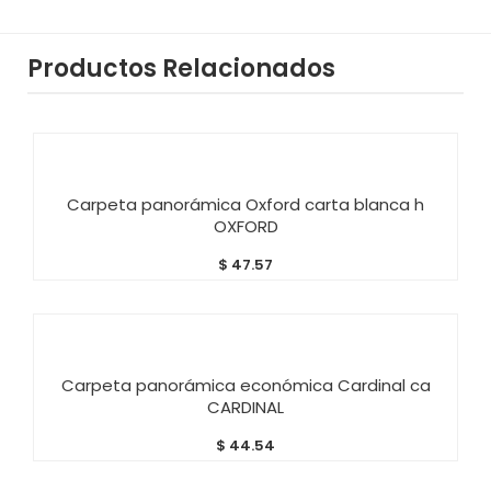
Productos Relacionados
AÑADIR AL CARRITO
Carpeta panorámica Oxford carta blanca h
OXFORD
$
47.57
AÑADIR AL CARRITO
Carpeta panorámica económica Cardinal ca
CARDINAL
$
44.54