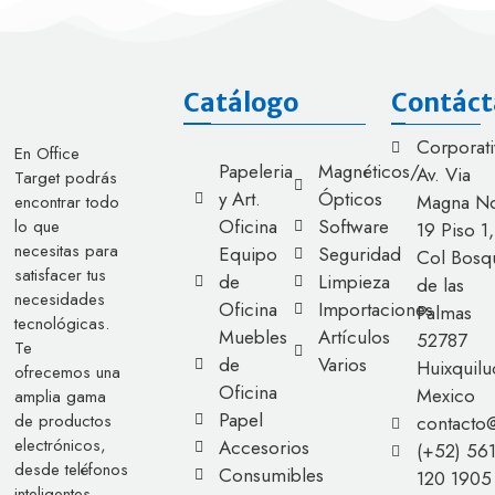
Catálogo
Contáct
Corporati
En Office
Papeleria
Magnéticos/
Av. Via
Target podrás
y Art.
Ópticos
Magna No
encontrar todo
Oficina
Software
lo que
19 Piso 1,
necesitas para
Equipo
Seguridad
Col Bosq
satisfacer tus
de
Limpieza
de las
necesidades
Oficina
Importaciones
Palmas
tecnológicas.
Muebles
Artículos
52787
Te
de
Varios
Huixquilu
ofrecemos una
Oficina
Mexico
amplia gama
Papel
de productos
contacto
electrónicos,
Accesorios
(+52) 56
desde teléfonos
Consumibles
120 1905
inteligentes,