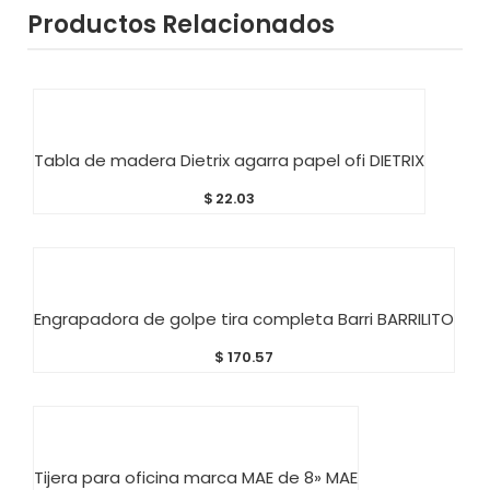
Productos Relacionados
AÑADIR AL CARRITO
Tabla de madera Dietrix agarra papel ofi DIETRIX
$
22.03
AÑADIR AL CARRITO
Engrapadora de golpe tira completa Barri BARRILITO
$
170.57
AÑADIR AL CARRITO
Tijera para oficina marca MAE de 8» MAE