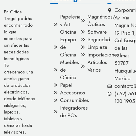
Corporati
En Office
Papeleria
Magnéticos/
Av. Via
Target podrás
y Art.
Ópticos
Magna No
encontrar todo
Oficina
Software
lo que
19 Piso 1,
necesitas para
Equipo
Seguridad
Col Bosq
satisfacer tus
de
Limpieza
de las
necesidades
Oficina
Importaciones
Palmas
tecnológicas.
Muebles
Artículos
52787
Te
de
Varios
Huixquilu
ofrecemos una
Oficina
Mexico
amplia gama
Papel
de productos
contacto
electrónicos,
Accesorios
(+52) 56
desde teléfonos
Consumibles
120 1905
inteligentes,
Integradores
laptops,
de PC's
tabletas y
cámaras hasta
televisores,