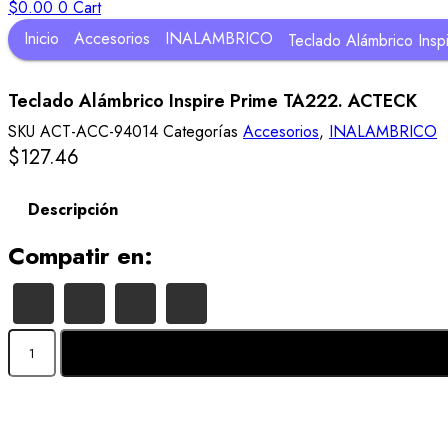
$
0.00
0
Cart
Inicio
Accesorios
INALAMBRICO
Teclado Alámbrico Ins
Teclado Alámbrico Inspire Prime TA222. ACTECK
SKU
ACT-ACC-94014
Categorías
Accesorios
,
INALAMBRICO
$
127.46
Descripción
Compatir en:
Teclado
Alámbrico
Inspire
Prime
TA222.