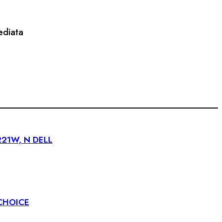
ediata
221W, N DELL
CHOICE