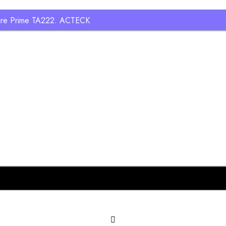
pire Prime TA222. ACTECK
Añadir al carrito