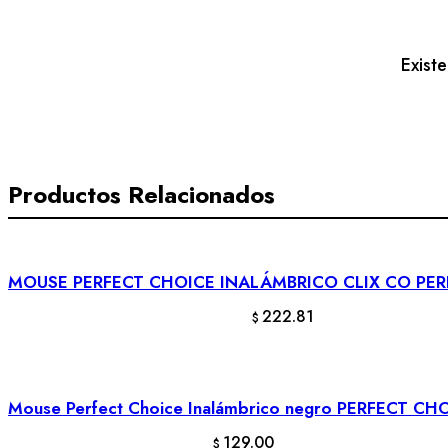
ACTECK
cantidad
Exist
Productos Relacionados
MOUSE PERFECT CHOICE INALÁMBRICO CLIX CO PER
AÑADIR AL CARRITO
222.81
$
Mouse Perfect Choice Inalámbrico negro PERFECT CH
AÑADIR AL CARRITO
129.00
$