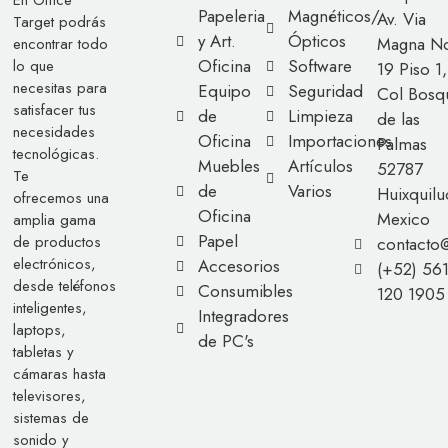
En Office
Papeleria
Magnéticos/
Av. Via
Target podrás
y Art.
Ópticos
Magna No
encontrar todo
Oficina
Software
lo que
19 Piso 1,
necesitas para
Equipo
Seguridad
Col Bosq
satisfacer tus
de
Limpieza
de las
necesidades
Oficina
Importaciones
Palmas
tecnológicas.
Muebles
Artículos
52787
Te
de
Varios
Huixquilu
ofrecemos una
Oficina
Mexico
amplia gama
Papel
de productos
contacto
electrónicos,
Accesorios
(+52) 56
desde teléfonos
Consumibles
120 1905
inteligentes,
Integradores
laptops,
de PC's
tabletas y
cámaras hasta
televisores,
sistemas de
sonido y