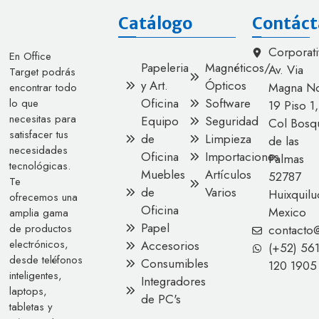
Catálogo
Contáct
Corporati
En Office
Papeleria
Magnéticos/
Av. Via
Target podrás
y Art.
Ópticos
Magna No
encontrar todo
Oficina
Software
lo que
19 Piso 1,
necesitas para
Equipo
Seguridad
Col Bosq
satisfacer tus
de
Limpieza
de las
necesidades
Oficina
Importaciones
Palmas
tecnológicas.
Muebles
Artículos
52787
Te
de
Varios
Huixquilu
ofrecemos una
Oficina
Mexico
amplia gama
Papel
de productos
contacto
electrónicos,
Accesorios
(+52) 56
desde teléfonos
Consumibles
120 1905
inteligentes,
Integradores
laptops,
de PC's
tabletas y