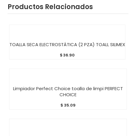
Productos Relacionados
AÑADIR AL CARRITO
TOALLA SECA ELECTROSTÁTICA (2 PZA) TOALL SILIMEX
$
36.90
AÑADIR AL CARRITO
Limpiador Perfect Choice toalla de limpi PERFECT
CHOICE
$
35.09
AÑADIR AL CARRITO