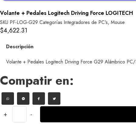
Volante + Pedales Logitech Driving Force LOGITECH
SKU
PF-LOG-G29
Categorías
Integradores de PC's
,
Mouse
$
4,622.31
Descripción
Volante + Pedales Logitech Driving Force G29 Alámbrico PC/P
Compatir en:
+
-
Volante
+
Pedales