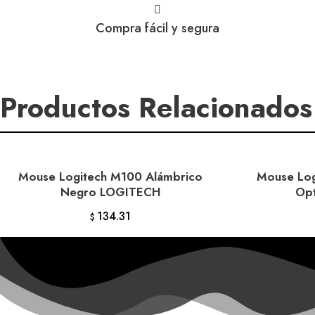
Logitech
Driving
Compra fácil y segura
Force
LOGITECH
cantidad
Productos Relacionados
Mouse Logitech M100 Alámbrico
Mouse Log
AÑADIR AL CARRITO
AÑ
Negro LOGITECH
Op
134.31
$