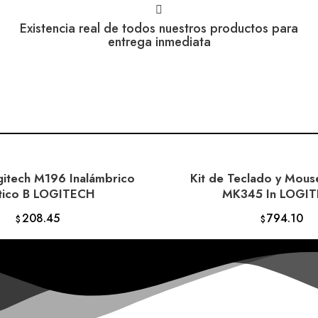
Existencia real de todos nuestros productos para
entrega inmediata
itech M196 Inalámbrico
Kit de Teclado y Mous
ADIR AL CARRITO
AÑADIR AL CARR
tico B LOGITECH
MK345 In LOGI
208.45
794.10
$
$