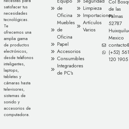
necesitas para
Equipo
Seguridad
Col Bosq
satisfacer tus
de
Limpieza
de las
necesidades
Oficina
Importaciones
Palmas
tecnológicas.
Muebles
Artículos
52787
Te
de
Varios
Huixquilu
ofrecemos una
Oficina
Mexico
amplia gama
Papel
contacto
de productos
Accesorios
electrónicos,
(+52) 56
desde teléfonos
Consumibles
120 1905
inteligentes,
Integradores
laptops,
de PC's
tabletas y
cámaras hasta
televisores,
sistemas de
sonido y
accesorios de
computadora.