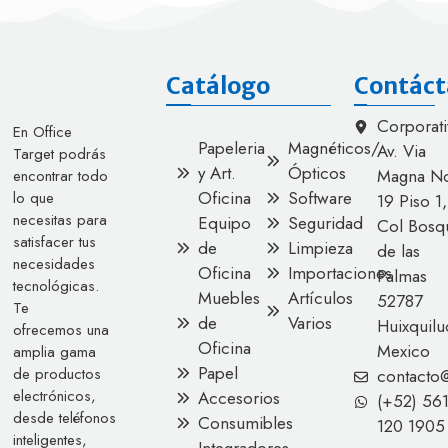
Catálogo
Contáct
Corporati
En Office
Papeleria
Magnéticos/
Av. Via
Target podrás
y Art.
Ópticos
Magna No
encontrar todo
Oficina
Software
lo que
19 Piso 1,
necesitas para
Equipo
Seguridad
Col Bosq
satisfacer tus
de
Limpieza
de las
necesidades
Oficina
Importaciones
Palmas
tecnológicas.
Muebles
Artículos
52787
Te
de
Varios
Huixquilu
ofrecemos una
Oficina
Mexico
amplia gama
Papel
de productos
contacto
electrónicos,
Accesorios
(+52) 56
desde teléfonos
Consumibles
120 1905
inteligentes,
Integradores