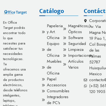
Catálogo
Contáct
Corporati
En Office
Papeleria
Magnéticos/
Av. Via
Target podrás
y Art.
Ópticos
Magna No
encontrar todo
Oficina
Software
lo que
19 Piso 1,
necesitas para
Equipo
Seguridad
Col Bosq
satisfacer tus
de
Limpieza
de las
necesidades
Oficina
Importaciones
Palmas
tecnológicas.
Muebles
Artículos
52787
Te
de
Varios
Huixquilu
ofrecemos una
Oficina
Mexico
amplia gama
Papel
contacto
de productos
Accesorios
electrónicos,
(+52) 56
desde teléfonos
Consumibles
120 1905
inteligentes,
Integradores
laptops,
de PC's
tabletas y