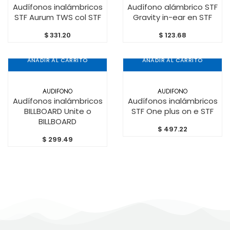
Audífonos inalámbricos
Audífono alámbrico STF
STF Aurum TWS col STF
Gravity in-ear en STF
$
331.20
$
123.68
AÑADIR AL CARRITO
AÑADIR AL CARRITO
AUDIFONO
AUDIFONO
Audífonos inalámbricos
Audífonos inalámbricos
BILLBOARD Unite o
STF One plus on e STF
BILLBOARD
$
497.22
$
299.49