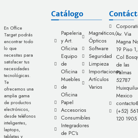
Catálogo
Contáct
Corporati
En Office
Papeleria
Magnéticos/
Av. Via
Target podrás
y Art.
Ópticos
Magna No
encontrar todo
Oficina
Software
lo que
19 Piso 1,
necesitas para
Equipo
Seguridad
Col Bosq
satisfacer tus
de
Limpieza
de las
necesidades
Oficina
Importaciones
Palmas
tecnológicas.
Muebles
Artículos
52787
Te
de
Varios
Huixquilu
ofrecemos una
Oficina
Mexico
amplia gama
Papel
de productos
contacto
electrónicos,
Accesorios
(+52) 56
desde teléfonos
Consumibles
120 1905
inteligentes,
Integradores
laptops,
de PC's
tabletas y