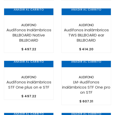
AÑADIR AL CARRITO
AÑADIR AL CARRITO
AUDIFONO
AUDIFONO
Audífonos Inalámbricos
Audífonos inalámbricos
BILLBOARD Native
TWS BILLBOARD ear
BILLBOARD
BILLBOARD
$
497.22
$
414.20
AÑADIR AL CARRITO
AÑADIR AL CARRITO
AUDIFONO
AUDIFONO
Audífonos inalámbricos
LM-Audífonos
STF One plus on e STF
inalámbricos STF One pro
on STF
$
497.22
$
607.31
AÑADIR AL CARRITO
AÑADIR AL CARRITO