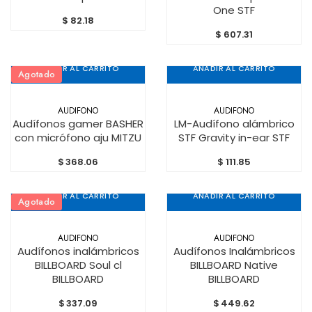
One STF
$
82.18
$
607.31
AÑADIR AL CARRITO
AÑADIR AL CARRITO
Agotado
AUDIFONO
AUDIFONO
Audífonos gamer BASHER
LM-Audífono alámbrico
con micrófono aju MITZU
STF Gravity in-ear STF
$
368.06
$
111.85
AÑADIR AL CARRITO
AÑADIR AL CARRITO
Agotado
AUDIFONO
AUDIFONO
Audífonos inalámbricos
Audífonos Inalámbricos
BILLBOARD Soul cl
BILLBOARD Native
BILLBOARD
BILLBOARD
$
337.09
$
449.62