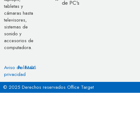
de PC's
tabletas y
cámaras hasta
televisores,
sistemas de
sonido y
accesorios de
computadora.
Aviso de
Políticas
FAQS
privacidad
© 2025 Derechos reservados Office Target