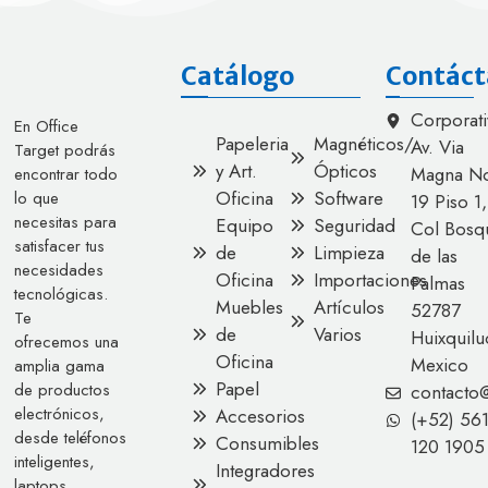
Catálogo
Contáct
Corporati
En Office
Papeleria
Magnéticos/
Av. Via
Target podrás
y Art.
Ópticos
Magna No
encontrar todo
Oficina
Software
lo que
19 Piso 1,
necesitas para
Equipo
Seguridad
Col Bosq
satisfacer tus
de
Limpieza
de las
necesidades
Oficina
Importaciones
Palmas
tecnológicas.
Muebles
Artículos
52787
Te
de
Varios
Huixquilu
ofrecemos una
Oficina
Mexico
amplia gama
Papel
de productos
contacto
electrónicos,
Accesorios
(+52) 56
desde teléfonos
Consumibles
120 1905
inteligentes,
Integradores
laptops,