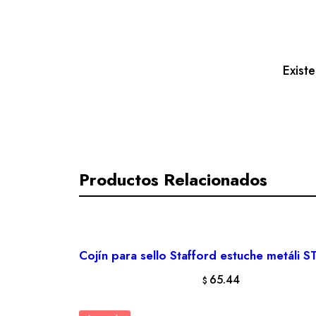
Exist
Productos Relacionados
Cojín para sello Stafford estuche metáli
AÑADIR AL CARRITO
65.44
$