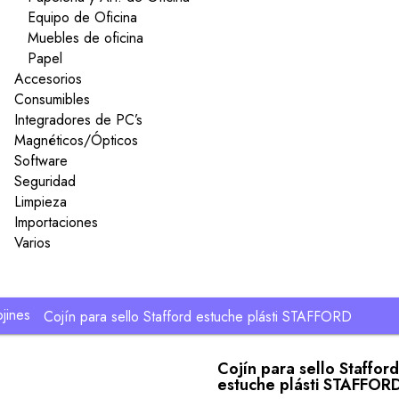
Equipo de Oficina
Muebles de oficina
Papel
Accesorios
Consumibles
Integradores de PC’s
Magnéticos/Ópticos
Software
Seguridad
Limpieza
Importaciones
Varios
ojines
Cojín para sello Stafford estuche plásti STAFFORD
Cojín para sello Stafford
estuche plásti STAFFOR