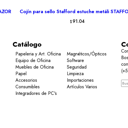
 AZOR
Cojín para sello Stafford estuche metáli STAFF
AÑADIR AL CARRITO
91.04
$
Catálogo
C
Cor
Papeleria y Art. Oficina
Magnéticos/Ópticos
Bos
Equipo de Oficina
Software
con
Muebles de Oficina
Seguridad
(+5
Papel
Limpieza
Accesorios
Importaciones
Consumibles
Artículos Varios
Integradores de PC's