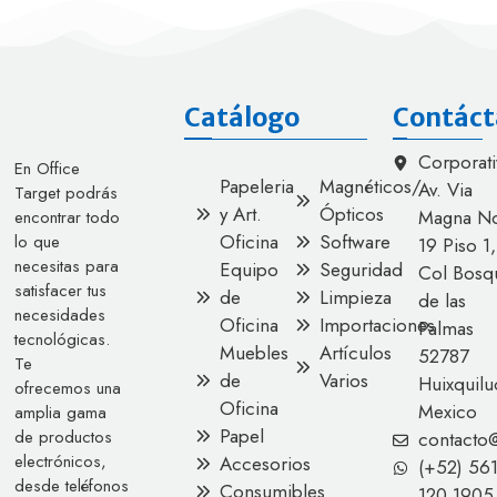
Catálogo
Contáct
Corporati
En Office
Papeleria
Magnéticos/
Av. Via
Target podrás
y Art.
Ópticos
Magna No
encontrar todo
Oficina
Software
lo que
19 Piso 1,
necesitas para
Equipo
Seguridad
Col Bosq
satisfacer tus
de
Limpieza
de las
necesidades
Oficina
Importaciones
Palmas
tecnológicas.
Muebles
Artículos
52787
Te
de
Varios
Huixquilu
ofrecemos una
Oficina
Mexico
amplia gama
Papel
de productos
contacto
electrónicos,
Accesorios
(+52) 56
desde teléfonos
Consumibles
120 1905