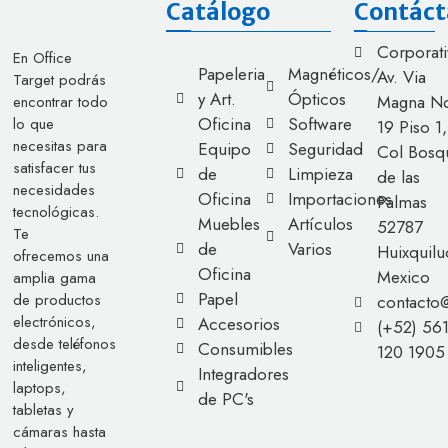
Catálogo
Contáct
Corporati
En Office
Papeleria
Magnéticos/
Av. Via
Target podrás
y Art.
Ópticos
Magna No
encontrar todo
Oficina
Software
lo que
19 Piso 1,
necesitas para
Equipo
Seguridad
Col Bosq
satisfacer tus
de
Limpieza
de las
necesidades
Oficina
Importaciones
Palmas
tecnológicas.
Muebles
Artículos
52787
Te
de
Varios
Huixquilu
ofrecemos una
Oficina
Mexico
amplia gama
Papel
de productos
contacto
electrónicos,
Accesorios
(+52) 56
desde teléfonos
Consumibles
120 1905
inteligentes,
Integradores
laptops,
de PC's
tabletas y
cámaras hasta