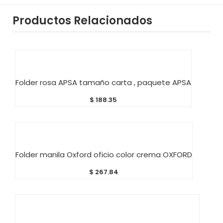
Productos Relacionados
AÑADIR AL CARRITO
Folder rosa APSA tamaño carta , paquete APSA
$
188.35
AÑADIR AL CARRITO
Folder manila Oxford oficio color crema OXFORD
$
267.84
AÑADIR AL CARRITO