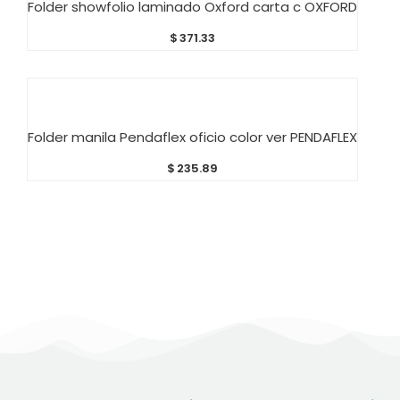
Folder showfolio laminado Oxford carta c OXFORD
$
371.33
AÑADIR AL CARRITO
Folder manila Pendaflex oficio color ver PENDAFLEX
$
235.89