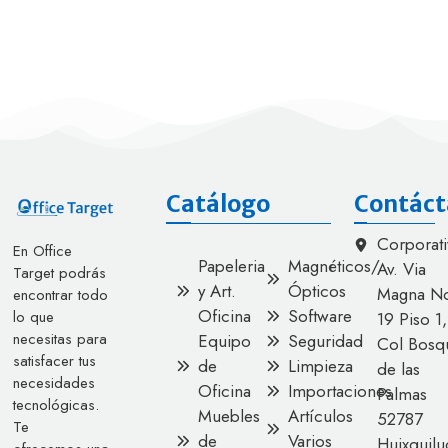
Catálogo
Contáct
Corporati
En Office
Papeleria
Magnéticos/
Av. Via
Target podrás
y Art.
Ópticos
Magna No
encontrar todo
Oficina
Software
lo que
19 Piso 1,
necesitas para
Equipo
Seguridad
Col Bosq
satisfacer tus
de
Limpieza
de las
necesidades
Oficina
Importaciones
Palmas
tecnológicas.
Muebles
Artículos
52787
Te
de
Varios
Huixquilu