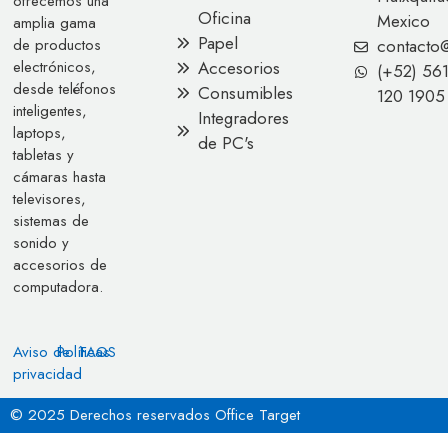
ofrecemos una
Oficina
Mexico
amplia gama
Papel
contacto
de productos
Accesorios
electrónicos,
(+52) 56
desde teléfonos
Consumibles
120 1905
inteligentes,
Integradores
laptops,
de PC's
tabletas y
cámaras hasta
televisores,
sistemas de
sonido y
accesorios de
computadora.
Aviso de
Políticas
FAQS
privacidad
© 2025 Derechos reservados Office Target