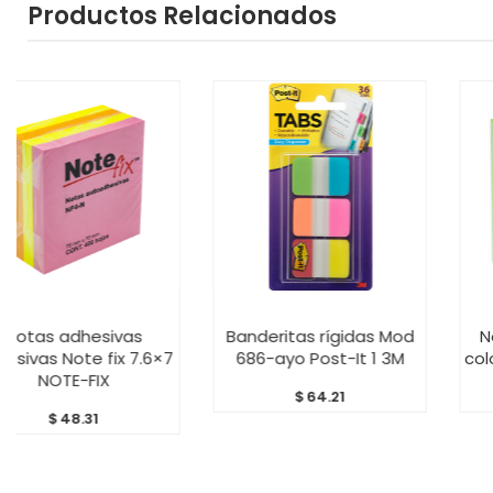
Productos Relacionados
RRITO
AÑADIR AL CARRITO
AÑADIR AL CA
sivas
Banderitas rígidas Mod
Notas Adhesi
fix 7.6×7
686-ayo Post-It 1 3M
colores pastel 
X
$
64.21
$
49.11