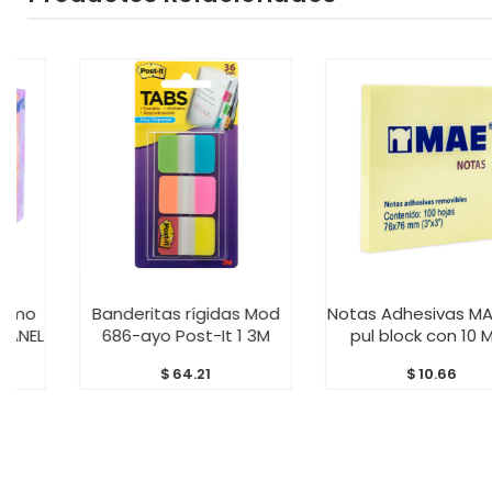
AÑADIR AL CARRITO
AÑADIR AL CARRITO
Banderitas rígidas Mod
Notas Adhesivas MAE 3×
L
686-ayo Post-It 1 3M
pul block con 10 MAE
$
64.21
$
10.66