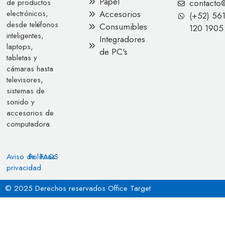
Papel
contacto
de productos
Accesorios
electrónicos,
(+52) 56
desde teléfonos
Consumibles
120 1905
inteligentes,
Integradores
laptops,
de PC's
tabletas y
cámaras hasta
televisores,
sistemas de
sonido y
accesorios de
computadora.
Aviso de
Políticas
FAQS
privacidad
© 2025 Derechos reservados Office Target