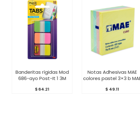
AÑADIR AL CARRITO
AÑADIR AL CARRITO
Banderitas rígidas Mod
Notas Adhesivas MAE
686-ayo Post-It 1 3M
colores pastel 3×3 b MAE
$
64.21
$
49.11