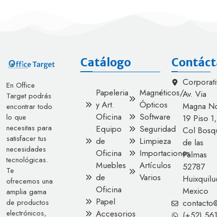
Catálogo
Contáct
Corporati
En Office
Papeleria
Magnéticos/
Av. Via
Target podrás
y Art.
Ópticos
Magna No
encontrar todo
Oficina
Software
lo que
19 Piso 1,
necesitas para
Equipo
Seguridad
Col Bosq
satisfacer tus
de
Limpieza
de las
necesidades
Oficina
Importaciones
Palmas
tecnológicas.
Muebles
Artículos
52787
Te
de
Varios
Huixquilu
ofrecemos una
Oficina
Mexico
amplia gama
Papel
contacto
de productos
Accesorios
electrónicos,
(+52) 56