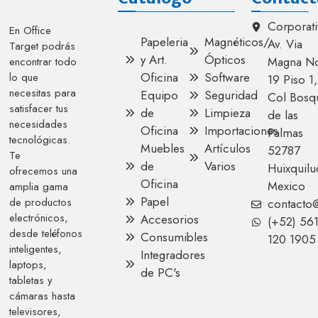
Corporati
En Office
Papeleria
Magnéticos/
Av. Via
Target podrás
y Art.
Ópticos
Magna No
encontrar todo
Oficina
Software
lo que
19 Piso 1,
necesitas para
Equipo
Seguridad
Col Bosq
satisfacer tus
de
Limpieza
de las
necesidades
Oficina
Importaciones
Palmas
tecnológicas.
Muebles
Artículos
52787
Te
de
Varios
Huixquilu
ofrecemos una
Oficina
Mexico
amplia gama
Papel
de productos
contacto
electrónicos,
Accesorios
(+52) 56
desde teléfonos
Consumibles
120 1905
inteligentes,
Integradores
laptops,
de PC's
tabletas y
cámaras hasta
televisores,