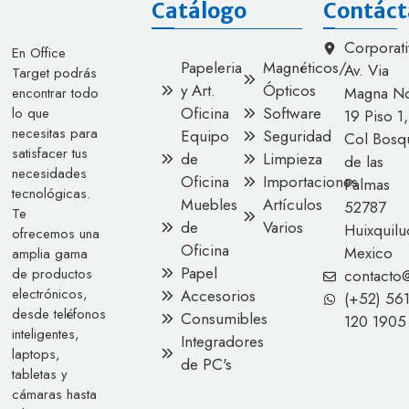
Catálogo
Contáct
Corporati
En Office
Papeleria
Magnéticos/
Av. Via
Target podrás
y Art.
Ópticos
Magna No
encontrar todo
Oficina
Software
lo que
19 Piso 1,
necesitas para
Equipo
Seguridad
Col Bosq
satisfacer tus
de
Limpieza
de las
necesidades
Oficina
Importaciones
Palmas
tecnológicas.
Muebles
Artículos
52787
Te
de
Varios
Huixquilu
ofrecemos una
Oficina
Mexico
amplia gama
Papel
de productos
contacto
electrónicos,
Accesorios
(+52) 56
desde teléfonos
Consumibles
120 1905
inteligentes,
Integradores
laptops,
de PC's
tabletas y
cámaras hasta