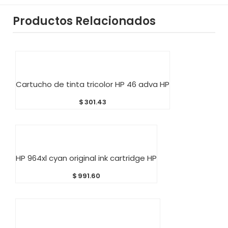
Productos Relacionados
AÑADIR AL CARRITO
Cartucho de tinta tricolor HP 46 adva HP
$
301.43
AÑADIR AL CARRITO
HP 964xl cyan original ink cartridge HP
$
991.60
AÑADIR AL CARRITO