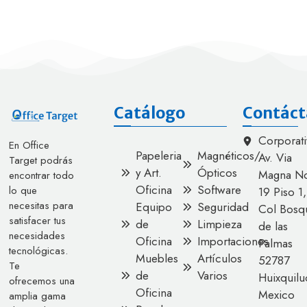
Catálogo
Contáct
Corporati
En Office
Papeleria
Magnéticos/
Av. Via
Target podrás
y Art.
Ópticos
Magna No
encontrar todo
Oficina
Software
lo que
19 Piso 1,
necesitas para
Equipo
Seguridad
Col Bosq
satisfacer tus
de
Limpieza
de las
necesidades
Oficina
Importaciones
Palmas
tecnológicas.
Muebles
Artículos
52787
Te
de
Varios
Huixquilu
ofrecemos una
Oficina
Mexico
amplia gama