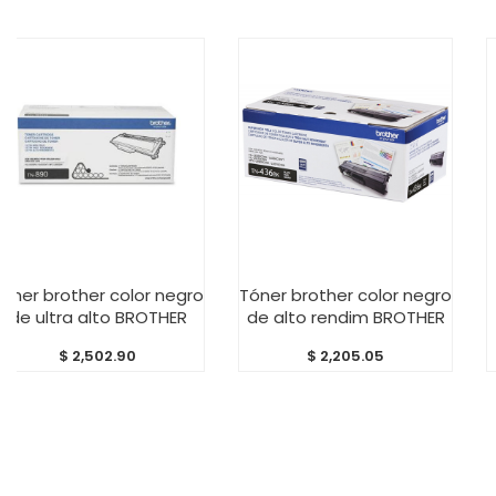
 AL CARRITO
AÑADIR AL CARRITO
AÑADIR
her color negro
Tóner brother color negro
Toner bro
 alto BROTHER
de alto rendim BROTHER
TN223
2,502.90
$
2,205.05
$