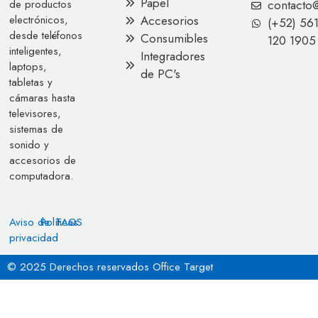
Papel
contacto
de productos
Accesorios
electrónicos,
(+52) 56
desde teléfonos
Consumibles
120 1905
inteligentes,
Integradores
laptops,
de PC's
tabletas y
cámaras hasta
televisores,
sistemas de
sonido y
accesorios de
computadora.
Aviso de
Políticas
FAQS
privacidad
© 2025 Derechos reservados Office Target