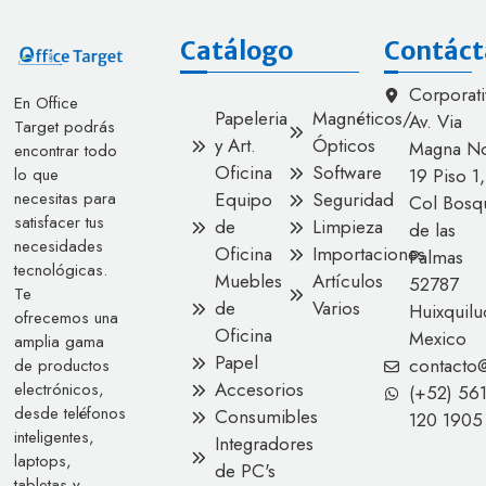
Catálogo
Contáct
Corporati
En Office
Papeleria
Magnéticos/
Av. Via
Target podrás
y Art.
Ópticos
Magna No
encontrar todo
Oficina
Software
lo que
19 Piso 1,
necesitas para
Equipo
Seguridad
Col Bosq
satisfacer tus
de
Limpieza
de las
necesidades
Oficina
Importaciones
Palmas
tecnológicas.
Muebles
Artículos
52787
Te
de
Varios
Huixquilu
ofrecemos una
Oficina
Mexico
amplia gama
Papel
contacto
de productos
Accesorios
electrónicos,
(+52) 56
desde teléfonos
Consumibles
120 1905
inteligentes,
Integradores
laptops,
de PC's
tabletas y