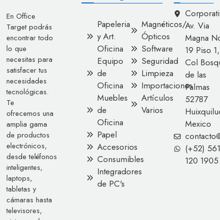
Corporati
En Office
Papeleria
Magnéticos/
Av. Via
Target podrás
y Art.
Ópticos
Magna No
encontrar todo
Oficina
Software
lo que
19 Piso 1,
necesitas para
Equipo
Seguridad
Col Bosq
satisfacer tus
de
Limpieza
de las
necesidades
Oficina
Importaciones
Palmas
tecnológicas.
Muebles
Artículos
52787
Te
de
Varios
Huixquilu
ofrecemos una
Oficina
Mexico
amplia gama
Papel
de productos
contacto
electrónicos,
Accesorios
(+52) 56
desde teléfonos
Consumibles
120 1905
inteligentes,
Integradores
laptops,
de PC's
tabletas y
cámaras hasta
televisores,