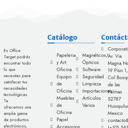
Catálogo
Contáct
Corporati
En Office
Papeleria
Magnéticos/
Av. Via
Target podrás
y Art.
Ópticos
Magna No
encontrar todo
Oficina
Software
lo que
19 Piso 1,
necesitas para
Equipo
Seguridad
Col Bosq
satisfacer tus
de
Limpieza
de las
necesidades
Oficina
Importaciones
Palmas
tecnológicas.
Muebles
Artículos
52787
Te
de
Varios
Huixquilu
ofrecemos una
Oficina
Mexico
amplia gama
Papel
de productos
contacto
electrónicos,
Accesorios
(+52) 56