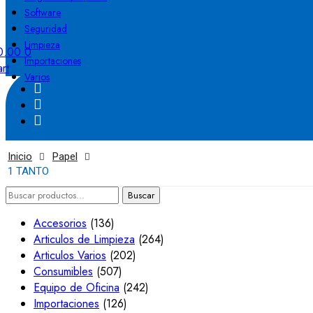
Software
Seguridad
Limpieza
0.00
0
Importaciones
rt
Varios
Inicio
Papel
1 TANTO
Buscar
Buscar
por:
Accesorios
(136)
Articulos de Limpieza
(264)
Articulos Varios
(202)
Consumibles
(507)
Equipo de Oficina
(242)
Importaciones
(126)