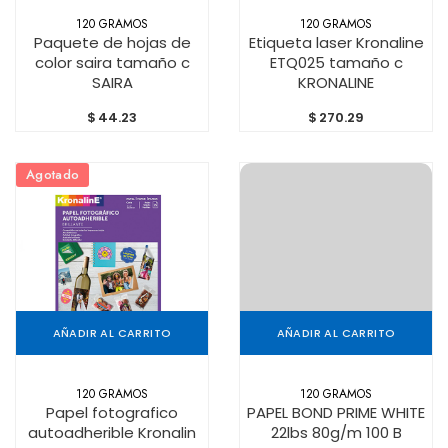
120 GRAMOS
120 GRAMOS
Paquete de hojas de
Etiqueta laser Kronaline
color saira tamaño c
ETQ025 tamaño c
SAIRA
KRONALINE
$
44.23
$
270.29
Agotado
AÑADIR AL CARRITO
AÑADIR AL CARRITO
120 GRAMOS
120 GRAMOS
Papel fotografico
PAPEL BOND PRIME WHITE
autoadherible Kronalin
22lbs 80g/m 100 B