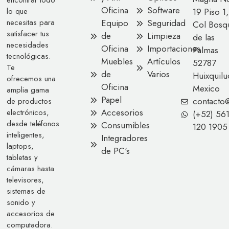
Oficina
Software
lo que
19 Piso 1,
necesitas para
Equipo
Seguridad
Col Bosq
satisfacer tus
de
Limpieza
de las
necesidades
Oficina
Importaciones
Palmas
tecnológicas.
Muebles
Artículos
52787
Te
de
Varios
Huixquilu
ofrecemos una
Oficina
Mexico
amplia gama
Papel
contacto
de productos
Accesorios
electrónicos,
(+52) 56
desde teléfonos
Consumibles
120 1905
inteligentes,
Integradores
laptops,
de PC's
tabletas y
cámaras hasta
televisores,
sistemas de
sonido y
accesorios de
computadora.