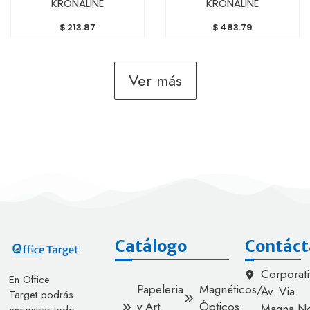
KRONALINE
KRONALINE
$
213.87
$
483.79
Ver más
Catálogo
Contáct
Corporati
En Office
Papeleria
Magnéticos/
Av. Via
Target podrás
y Art.
Ópticos
Magna No
encontrar todo