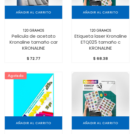
AÑADIR AL CARRITO
AÑADIR AL CARRITO
120 GRAMOS
120 GRAMOS
Pelicula de acetato
Etiqueta laser Kronaline
Kronaline tamaño car
ETQ025 tamaño c
KRONALINE
KRONALINE
$
72.77
$
68.38
Agotado
AÑADIR AL CARRITO
AÑADIR AL CARRITO