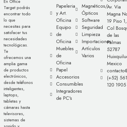
En Office
Papeleria
Magnéticos/
Av. Via
Target podrás
y Art.
Ópticos
Magna No
encontrar todo
Oficina
Software
lo que
19 Piso 1,
necesitas para
Equipo
Seguridad
Col Bosq
satisfacer tus
de
Limpieza
de las
necesidades
Oficina
Importaciones
Palmas
tecnológicas.
Muebles
Artículos
52787
Te
de
Varios
Huixquilu
ofrecemos una
Oficina
Mexico
amplia gama
Papel
de productos
contacto
electrónicos,
Accesorios
(+52) 56
desde teléfonos
Consumibles
120 1905
inteligentes,
Integradores
laptops,
de PC's
tabletas y
cámaras hasta
televisores,
sistemas de
sonido y