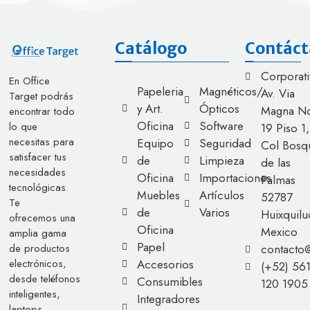
Catálogo
Contáct
Corporati
En Office
Papeleria
Magnéticos/
Av. Via
Target podrás
y Art.
Ópticos
Magna No
encontrar todo
Oficina
Software
lo que
19 Piso 1,
necesitas para
Equipo
Seguridad
Col Bosq
satisfacer tus
de
Limpieza
de las
necesidades
Oficina
Importaciones
Palmas
tecnológicas.
Muebles
Artículos
52787
Te
de
Varios
Huixquilu
ofrecemos una
Oficina
Mexico
amplia gama
Papel
contacto
de productos
Accesorios
electrónicos,
(+52) 56
desde teléfonos
Consumibles
120 1905
inteligentes,
Integradores
laptops,