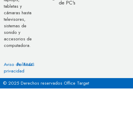
de PC's
tabletas y
cámaras hasta
televisores,
sistemas de
sonido y
accesorios de
computadora.
Aviso de
Políticas
FAQS
privacidad
© 2025 Derechos reservados Office Target