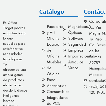
Catálogo
Contáct
Corporati
En Office
Papeleria
Magnéticos/
Av. Via
Target podrás
y Art.
Ópticos
Magna No
encontrar todo
Oficina
Software
lo que
19 Piso 1,
necesitas para
Equipo
Seguridad
Col Bosq
satisfacer tus
de
Limpieza
de las
necesidades
Oficina
Importaciones
Palmas
tecnológicas.
Muebles
Artículos
52787
Te
de
Varios
Huixquilu
ofrecemos una
Oficina
Mexico
amplia gama
Papel
de productos
contacto
electrónicos,
Accesorios
(+52) 56
desde teléfonos
Consumibles
120 1905
inteligentes,
Integradores
laptops,
de PC's
tabletas y