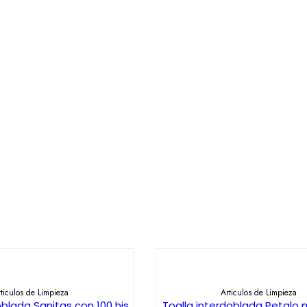
DIR AL CARRITO
AÑADIR AL CARRIT
ticulos de Limpieza
Articulos de Limpieza
oblada Sanitas con 100 hjs,
Toalla interdoblada Petalo 