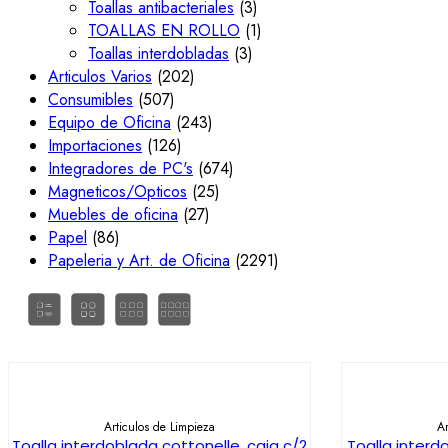
Toallas antibacteriales
(3)
TOALLAS EN ROLLO
(1)
Toallas interdobladas
(3)
Articulos Varios
(202)
Consumibles
(507)
Equipo de Oficina
(243)
Importaciones
(126)
Integradores de PC's
(674)
Magneticos/Opticos
(25)
Muebles de oficina
(27)
Papel
(86)
Papeleria y Art. de Oficina
(2291)
AÑADIR AL CARRITO
AÑA
Articulos de Limpieza
Ar
Toalla interdoblada cottonelle, caja c/2
Toalla interd