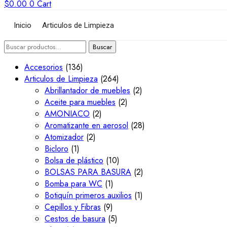
$
0.00
0
Cart
Inicio
Articulos de Limpieza
Toallas interdobladas
Buscar
Buscar
por:
Accesorios
(136)
Articulos de Limpieza
(264)
Abrillantador de muebles
(2)
Aceite para muebles
(2)
AMONIACO
(2)
Aromatizante en aerosol
(28)
Atomizador
(2)
Bicloro
(1)
Bolsa de plástico
(10)
BOLSAS PARA BASURA
(2)
Bomba para WC
(1)
Botiquín primeros auxilios
(1)
Cepillos y Fibras
(9)
Cestos de basura
(5)