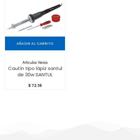
AÑADIR AL CARRITO
Articulos Varios
Cautín tipo lápiz santul
de 30w SANTUL
$
72.18