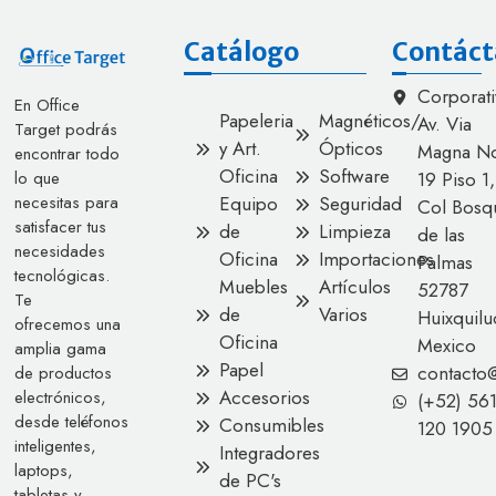
Catálogo
Contáct
Corporati
En Office
Papeleria
Magnéticos/
Av. Via
Target podrás
y Art.
Ópticos
Magna No
encontrar todo
Oficina
Software
lo que
19 Piso 1,
necesitas para
Equipo
Seguridad
Col Bosq
satisfacer tus
de
Limpieza
de las
necesidades
Oficina
Importaciones
Palmas
tecnológicas.
Muebles
Artículos
52787
Te
de
Varios
Huixquilu
ofrecemos una
Oficina
Mexico
amplia gama
Papel
contacto
de productos
Accesorios
electrónicos,
(+52) 56
desde teléfonos
Consumibles
120 1905
inteligentes,
Integradores
laptops,
de PC's
tabletas y